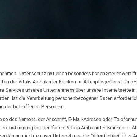
rnehmen. Datenschutz hat einen besonders hohen Stellenwert für
eiten der Vitalis Ambulanter Kranken- u. Altenpflegedienst Gmb
re Services unseres Unternehmens über unsere Internetseite i
den. Ist die Verarbeitung personenbezogener Daten erforderlich
ung der betroffenen Person ein.
ise des Namens, der Anschrift, E-Mail-Adresse oder Telefonnum
bereinstimmung mit den für die Vitalis Ambulanter Kranken- u. 
rklärung möchte unser Unternehmen die Öffentlichkeit über A